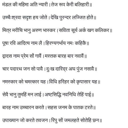
मंडल की महिमा अति न्यारी।तेज रूप केरी बलिहारी॥
उच्चैःश्रवा सदृश हय जोते।देखि पुरन्दर लज्जित होते॥
मित्र मरीचि भानु अरुण भास्कर।सविता सूर्य अर्क खग कलिकर॥
पूषा रवि आदित्य नाम लै।हिरण्यगर्भाय नमः कहिकै॥
द्वादस नाम प्रेम सों गावैं।मस्तक बारह बार नवावैं॥
चार पदारथ जन सो पावै।दुःख दारिद्र अघ पुंज नसावै॥
नमस्कार को चमत्कार यह।विधि हरिहर को कृपासार यह॥
सेवै भानु तुमहिं मन लाई।अष्टसिद्धि नवनिधि तेहिं पाई॥
बारह नाम उच्चारन करते।सहस जनम के पातक टरते॥
उपाख्यान जो करते तवजन।रिपु सों जमलहते सोतेहि छन॥