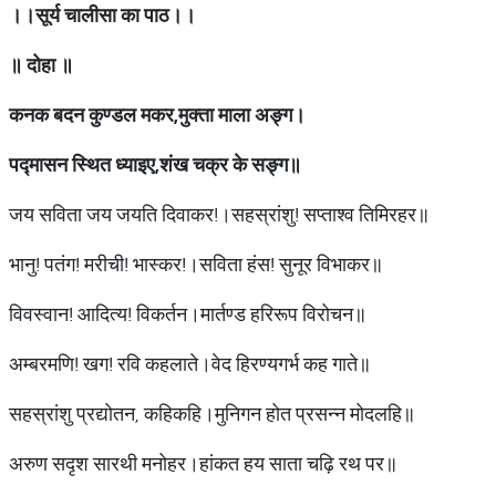
।।सूर्य चालीसा का पाठ।।
॥
दोहा
॥
कनक
बदन
कुण्डल
मकर
,
मुक्ता
माला
अङ्ग।
पद्मासन
स्थित
ध्याइए
,
शंख
चक्र
के
सङ्ग॥
जय सविता जय जयति दिवाकर!।सहस्रांशु! सप्ताश्व तिमिरहर॥
भानु! पतंग! मरीची! भास्कर!।सविता हंस! सुनूर विभाकर॥
विवस्वान! आदित्य! विकर्तन।मार्तण्ड हरिरूप विरोचन॥
अम्बरमणि! खग! रवि कहलाते।वेद हिरण्यगर्भ कह गाते॥
सहस्रांशु प्रद्योतन, कहिकहि।मुनिगन होत प्रसन्न मोदलहि॥
अरुण सदृश सारथी मनोहर।हांकत हय साता चढ़ि रथ पर॥