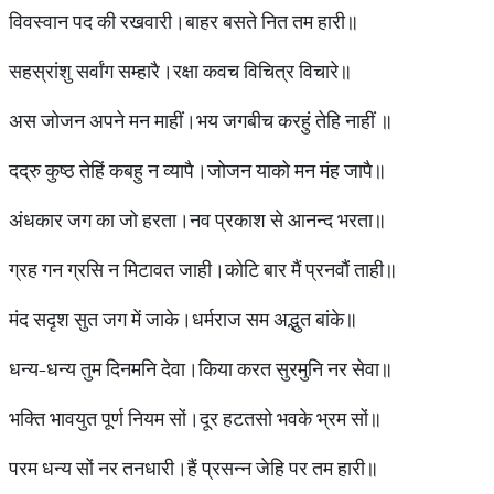
विवस्वान पद की रखवारी।बाहर बसते नित तम हारी॥
सहस्रांशु सर्वांग सम्हारै।रक्षा कवच विचित्र विचारे॥
अस जोजन अपने मन माहीं।भय जगबीच करहुं तेहि नाहीं ॥
दद्रु कुष्ठ तेहिं कबहु न व्यापै।जोजन याको मन मंह जापै॥
अंधकार जग का जो हरता।नव प्रकाश से आनन्द भरता॥
ग्रह गन ग्रसि न मिटावत जाही।कोटि बार मैं प्रनवौं ताही॥
मंद सदृश सुत जग में जाके।धर्मराज सम अद्भुत बांके॥
धन्य-धन्य तुम दिनमनि देवा।किया करत सुरमुनि नर सेवा॥
भक्ति भावयुत पूर्ण नियम सों।दूर हटतसो भवके भ्रम सों॥
परम धन्य सों नर तनधारी।हैं प्रसन्न जेहि पर तम हारी॥