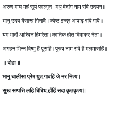
अरुण माघ महं सूर्य फाल्गुन।मधु वेदांग नाम रवि उदयन॥
भानु उदय बैसाख गिनावै।ज्येष्ठ इन्द्र आषाढ़ रवि गावै॥
यम भादों आश्विन हिमरेता।कातिक होत दिवाकर नेता॥
अगहन भिन्न विष्णु हैं पूसहिं।पुरुष नाम रवि हैं मलमासहिं॥
॥
दोहा
॥
भानु
चालीसा
प्रेम
युत
,
गावहिं
जे
नर
नित्य।
सुख
सम्पत्ति
लहि
बिबिध
,
होंहिं
सदा
कृतकृत्य॥