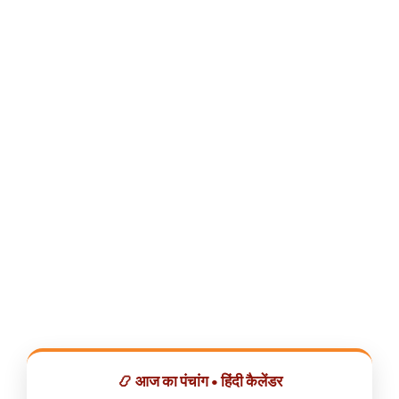
📿 आज का पंचांग • हिंदी कैलेंडर