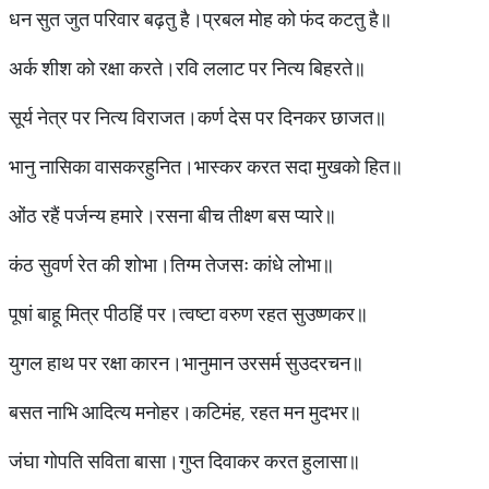
धन सुत जुत परिवार बढ़तु है।प्रबल मोह को फंद कटतु है॥
अर्क शीश को रक्षा करते।रवि ललाट पर नित्य बिहरते॥
सूर्य नेत्र पर नित्य विराजत।कर्ण देस पर दिनकर छाजत॥
भानु नासिका वासकरहुनित।भास्कर करत सदा मुखको हित॥
ओंठ रहैं पर्जन्य हमारे।रसना बीच तीक्ष्ण बस प्यारे॥
कंठ सुवर्ण रेत की शोभा।तिग्म तेजसः कांधे लोभा॥
पूषां बाहू मित्र पीठहिं पर।त्वष्टा वरुण रहत सुउष्णकर॥
युगल हाथ पर रक्षा कारन।भानुमान उरसर्म सुउदरचन॥
बसत नाभि आदित्य मनोहर।कटिमंह, रहत मन मुदभर॥
जंघा गोपति सविता बासा।गुप्त दिवाकर करत हुलासा॥