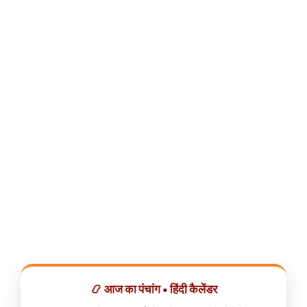
📿 आज का पंचांग • हिंदी कैलेंडर