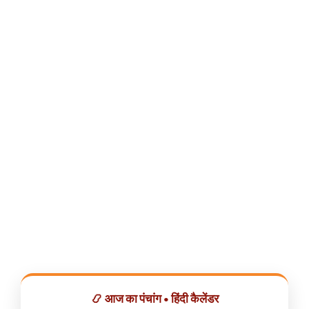
📿 आज का पंचांग • हिंदी कैलेंडर