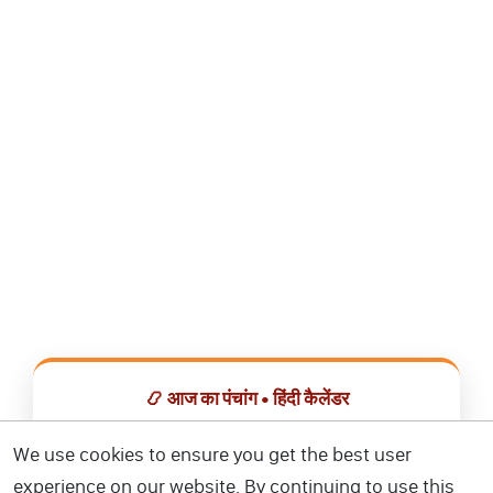
📿 आज का पंचांग • हिंदी कैलेंडर
सभी व्रत, त्योहार, शुभ मुहूर्त और राशिफल एक ही ऐप में देखें।
We use cookies to ensure you get the best user
experience on our website. By continuing to use this
📅 हिंदी कैलेंडर ऐप डाउनलोड करें