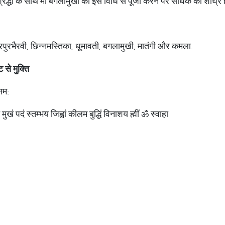
्रद्धा के साथ मां बगलामुखी की इस विधि से पूजा करने पर साधक की शीघ्र ह
 त्रिपुरभैरवी, छिन्नमस्तिका, धूमावती, बगलामुखी, मातंगी और कमला.
 से मुक्ति
 नम:
चं मुखं पदं स्तम्भय जिह्वां कीलम बुद्धिं विनाशय ह्मीं ॐ स्वाहा