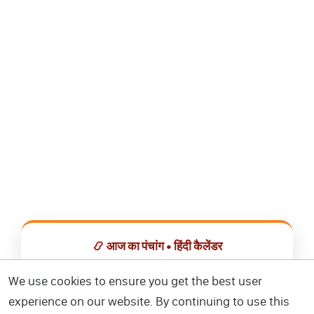
📿 आज का पंचांग • हिंदी कैलेंडर
सभी व्रत, त्योहार, शुभ मुहूर्त और राशिफल एक ही ऐप में देखें।
We use cookies to ensure you get the best user
experience on our website. By continuing to use this
📅 हिंदी कैलेंडर ऐप डाउनलोड करें