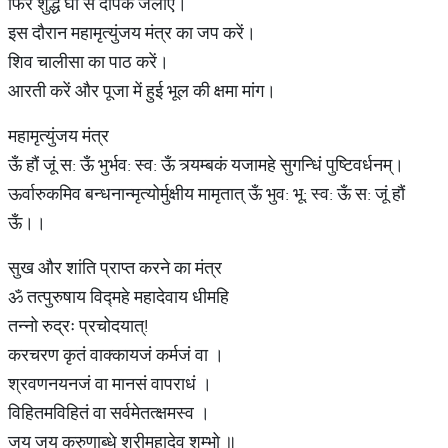
फिर शुद्ध घी से दीपक जलाएं।
इस दौरान महामृत्युंजय मंत्र का जप करें।
शिव चालीसा का पाठ करें।
आरती करें और पूजा में हुई भूल की क्षमा मांग।
महामृत्युंजय मंत्र
ऊँ हौं जूं स: ऊँ भुर्भव: स्व: ऊँ त्र्यम्बकं यजामहे सुगन्धिं पुष्टिवर्धनम्।
ऊर्वारुकमिव बन्धनान्मृत्योर्मुक्षीय मामृतात् ऊँ भुव: भू: स्व: ऊँ स: जूं हौं
ऊँ।।
सुख और शांति प्राप्त करने का मंत्र
ॐ तत्पुरुषाय विद्महे महादेवाय धीमहि
तन्नो रुद्रः प्रचोदयात्!
करचरण कृतं वाक्कायजं कर्मजं वा ।
श्रवणनयनजं वा मानसं वापराधं ।
विहितमविहितं वा सर्वमेतत्क्षमस्व ।
जय जय करुणाब्धे श्रीमहादेव शम्भो ॥