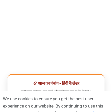
📿 आज का पंचांग • हिंदी कैलेंडर
सभी व्रत, त्योहार, शुभ मुहूर्त और राशिफल एक ही ऐप में देखें।
We use cookies to ensure you get the best user
📅 हिंदी कैलेंडर ऐप डाउनलोड करें
experience on our website. By continuing to use this