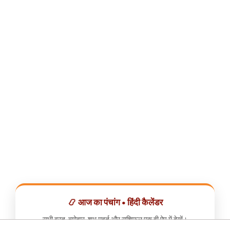
📿 आज का पंचांग • हिंदी कैलेंडर
सभी व्रत, त्योहार, शुभ मुहूर्त और राशिफल एक ही ऐप में देखें।