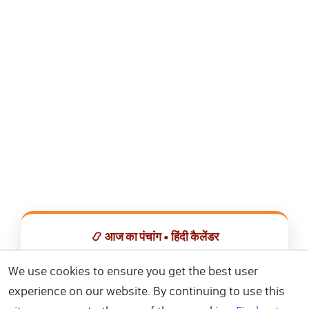
📿 आज का पंचांग • हिंदी कैलेंडर
सभी व्रत, त्योहार, शुभ मुहूर्त और राशिफल एक ही ऐप में देखें।
We use cookies to ensure you get the best user
experience on our website. By continuing to use this
📅 हिंदी कैलेंडर ऐप डाउनलोड करें