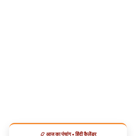
📿 आज का पंचांग • हिंदी कैलेंडर