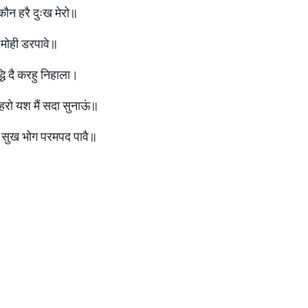
कौन हरै दुःख मेरो॥
 मोही डरपावे॥
धि दै करहु निहाला।
रो यश मैं सदा सुनाऊं॥
सब सुख भोग परमपद पावै॥