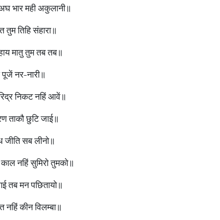
ि अघ भार मही अकुलानी॥
 तुम तिहि संहारा॥
ाय मातु तुम तब तब॥
सदा पूजें नर-नारी॥
ारिद्र निकट नहिं आवें॥
-मरण ताकौ छुटि जाई॥
ध जीति सब लीनो॥
 काल नहिं सुमिरो तुमको॥
 गई तब मन पछितायो॥
ि नहिं कीन विलम्बा॥