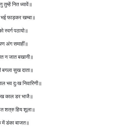
ु तुम्हें नित ध्यावें॥
ट भई फाड़कर खम्बा॥
 को स्वर्ग पठायो॥
रायण अंग समाहीं॥
 अमित न जात बखानी॥
वरी बगला सुख दाता॥
 भाल भव दुःख निवारिणी॥
 देख काल डर भाजै॥
ठत शत्रु हिय शूला॥
क में डंका बाजत॥