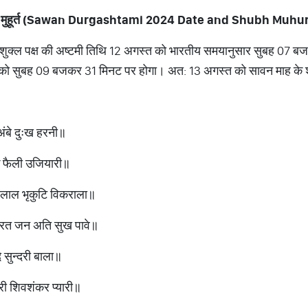
र शुभ मुहूर्त (Sawan Durgashtami 2024 Date and Shubh Muhu
 के शुक्ल पक्ष की अष्टमी तिथि 12 अगस्त को भारतीय समयानुसार सुबह 07 ब
को सुबह 09 बजकर 31 मिनट पर होगा। अत: 13 अगस्त को सावन माह के शुक
अंबे दुःख हरनी॥
लोक फैली उजियारी॥
 लाल भृकुटि विकराला॥
करत जन अति सुख पावे॥
ि सुन्दरी बाला॥
ी शिवशंकर प्यारी॥