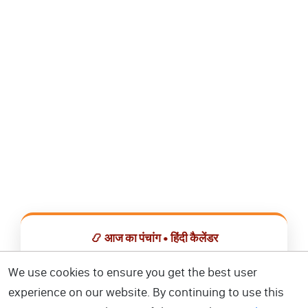
📿 आज का पंचांग • हिंदी कैलेंडर
सभी व्रत, त्योहार, शुभ मुहूर्त और राशिफल एक ही ऐप में देखें।
We use cookies to ensure you get the best user
experience on our website. By continuing to use this
📅 हिंदी कैलेंडर ऐप डाउनलोड करें