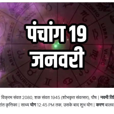
र विक्रम संवत 2080, शक संवत 1945 (शोभकृत संवत्सर), पौष |
नवमी ति
 कृत्तिका | साध्य
योग
12:45 PM तक, उसके बाद शुभ योग |
करण
बालव