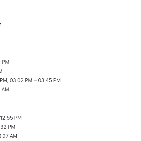
M
M
34 PM
PM
1:37 PM, 03:02 PM – 03:45 PM
54 AM
– 12:55 PM
1:32 PM
 06:27 AM