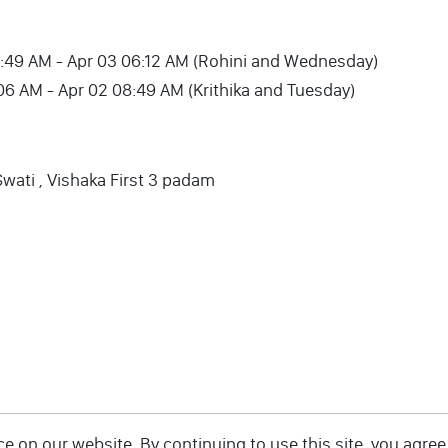
02 08:49 AM - Apr 03 06:12 AM (Rohini and Wednesday)
1 11:06 AM - Apr 02 08:49 AM (Krithika and Tuesday)
Swati , Vishaka First 3 padam
 on our website. By continuing to use this site, you agree 