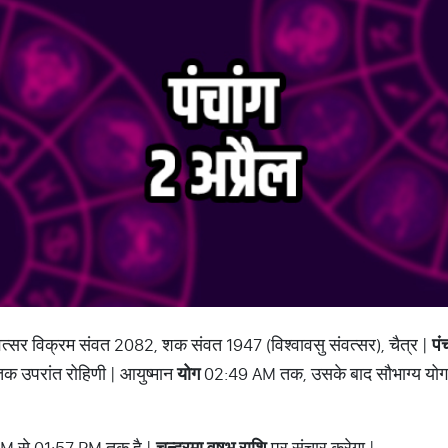
वत्सर विक्रम संवत 2082, शक संवत 1947 (विश्वावसु संवत्सर), चैत्र |
पं
क उपरांत रोहिणी | आयुष्मान
योग
02:49 AM तक, उसके बाद सौभाग्य योग
M से 01:57 PM तक है |
चन्द्रमा वृषभ राशि
पर संचार करेगा |