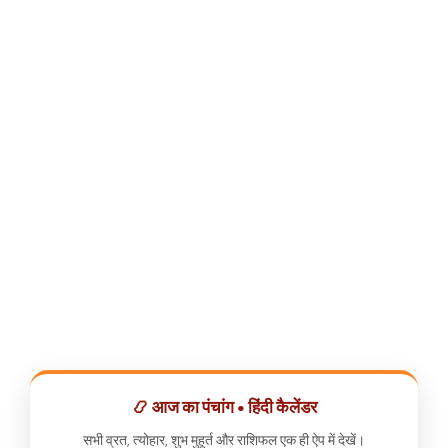
📿 आज का पंचांग • हिंदी कैलेंडर
सभी व्रत, त्योहार, शुभ मुहूर्त और राशिफल एक ही ऐप में देखें।