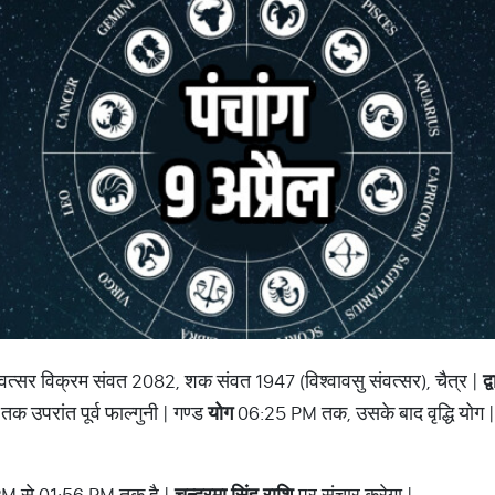
ंवत्सर विक्रम संवत 2082, शक संवत 1947 (विश्वावसु संवत्सर), चैत्र |
द
 उपरांत पूर्व फाल्गुनी | गण्ड
योग
06:25 PM तक, उसके बाद वृद्धि योग 
M से 01:56 PM तक है |
चन्द्रमा सिंह राशि
पर संचार करेगा |