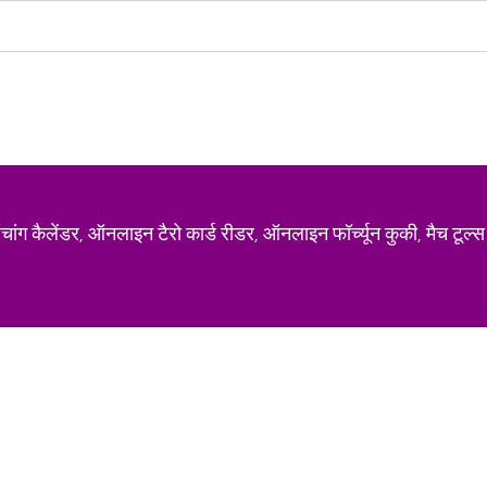
ग कैलेंडर, ऑनलाइन टैरो कार्ड रीडर, ऑनलाइन फॉर्च्यून कुकी, मैच टूल्स