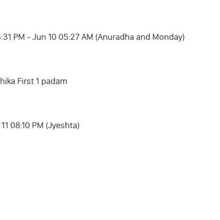
 09 03:31 PM - Jun 10 05:27 AM (Anuradha and Monday)
ithika First 1 padam
 11 08:10 PM (Jyeshta)