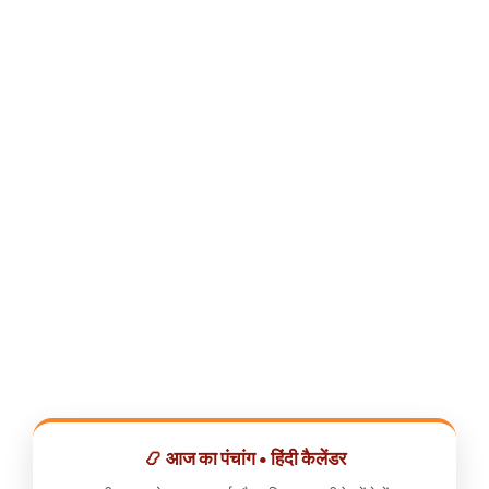
📿 आज का पंचांग • हिंदी कैलेंडर