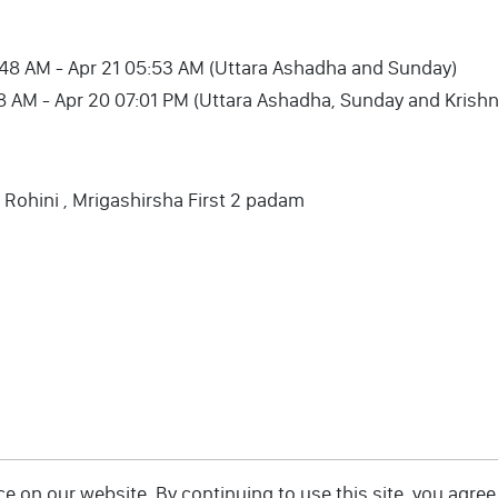
20 11:48 AM - Apr 21 05:53 AM (Uttara Ashadha and Sunday)
11:48 AM - Apr 20 07:01 PM (Uttara Ashadha, Sunday and Kris
, Rohini , Mrigashirsha First 2 padam
 on our website. By continuing to use this site, you agree 