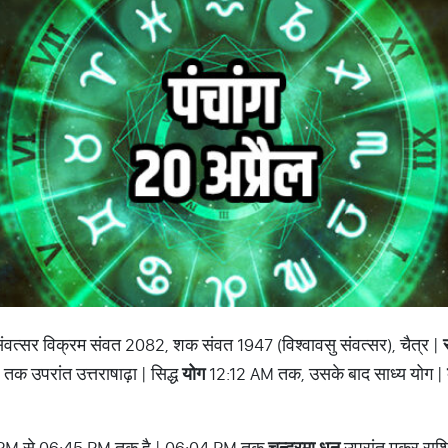
संवत्सर विक्रम संवत 2082, शक संवत 1947 (विश्वावसु संवत्सर), चैत्र |
 तक उपरांत उत्तराषाढ़ा | सिद्ध
योग
12:12 AM तक, उसके बाद साध्य योग |
PM से 06:45 PM तक है | 06:04 PM तक
चन्द्रमा धनु
उपरांत मकर राशि