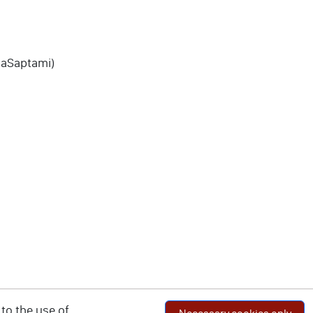
hnaSaptami)
to the use of