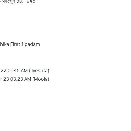
 - फाल्गुन 30, 1946
ithika First 1 padam
 22 01:45 AM (Jyeshta)
r 23 03:23 AM (Moola)