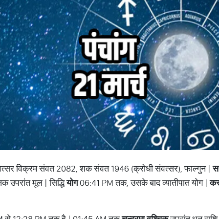
ंवत्सर विक्रम संवत 2082, शक संवत 1946 (क्रोधी संवत्सर), फाल्गुन |
स
तक उपरांत मूल | सिद्धि
योग
06:41 PM तक, उसके बाद व्यातीपात योग |
क
 से 12:28 PM तक है | 01:45 AM तक
चन्द्रमा वृश्चिक
उपरांत धनु राशि