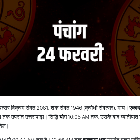
ंवत्सर विक्रम संवत 2081, शक संवत 1946 (क्रोधी संवत्सर), माघ |
एकाद
 तक उपरांत उत्तराषाढ़ा | सिद्धि
योग
10:05 AM तक, उसके बाद व्यातीपात 
िल |
AM से 09:44 AM तक है | 12:56 AM तक
चन्द्रमा धनु
उपरांत मकर राशि 