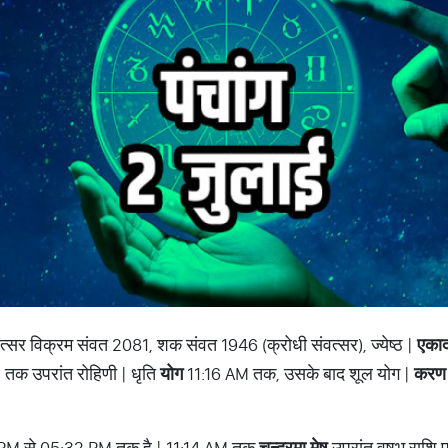
वत्सर विक्रम संवत 2081, शक संवत 1946 (क्रोधी संवत्सर), ज्येष्ठ |
एकाद
 तक उपरांत रोहिणी | धृति
योग
11:16 AM तक, उसके बाद शूल योग |
करण
PM से 05:32 PM तक है | 11:14 AM तक
चन्द्रमा मेष
उपरांत वृषभ राशि प