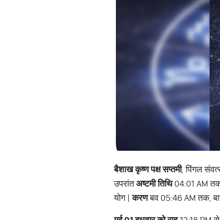
बैशाख कृष्ण पक्ष सप्तमी
, पिंगल संव
उपरांत
अष्टमी तिथि
04:01 AM तक 
योग |
करण
बव 05:46 AM तक, बाद
मई 01 बुधवार को राहु
12:18 PM से