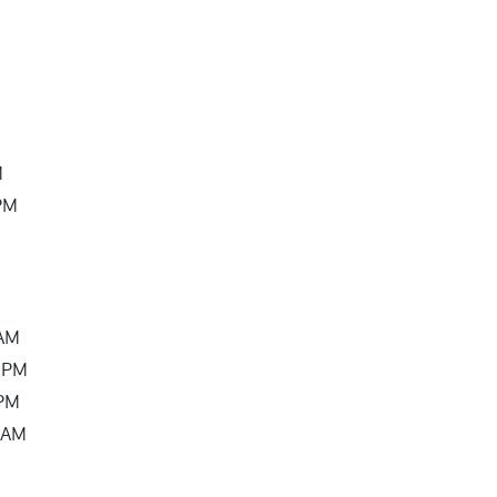
M
 PM
 AM
8 PM
 PM
1 AM