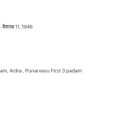
 - बैशाख 11, 1946
am, Ardra , Punarvasu First 3 padam