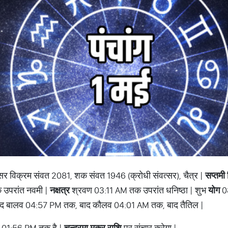
त्सर विक्रम संवत 2081, शक संवत 1946 (क्रोधी संवत्सर), चैत्र |
सप्तमी
उपरांत नवमी |
नक्षत्र
श्रवण 03:11 AM तक उपरांत धनिष्ठा | शुभ
योग
08
 बालव 04:57 PM तक, बाद कौलव 04:01 AM तक, बाद तैतिल |
 01:56 PM तक है |
चन्द्रमा मकर राशि
पर संचार करेगा |