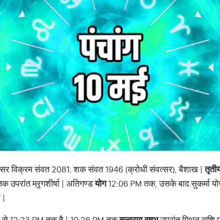
वत्सर विक्रम संवत 2081, शक संवत 1946 (क्रोधी संवत्सर), बैशाख |
तृती
 उपरांत म्रृगशीर्षा | अतिगण्ड
योग
12:06 PM तक, उसके बाद सुकर्मा यो
 |
 से 12:23 PM तक है | 10:26 PM तक
चन्द्रमा वृषभ
उपरांत मिथुन राशि प