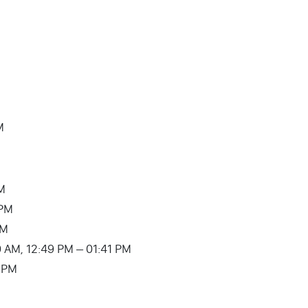
M
PM
 PM
AM
9:20 AM, 12:49 PM – 01:41 PM
0 PM