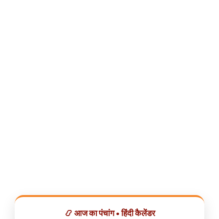
📿 आज का पंचांग • हिंदी कैलेंडर