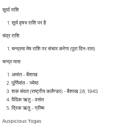
सूर्या राशि
सूर्य वृषभ राशि पर है
चंद्र राशि
चन्द्रमा मेष राशि पर संचार करेगा (पूरा दिन-रात)
चन्द्र मास
अमांत - बैशाख
पूर्णिमांत - ज्येष्ठ
शक संवत (राष्ट्रीय कलैण्डर) - बैशाख 28, 1945
वैदिक ऋतु - वसंत
द्रिक ऋतु - ग्रीष्म
Auspicious Yogas