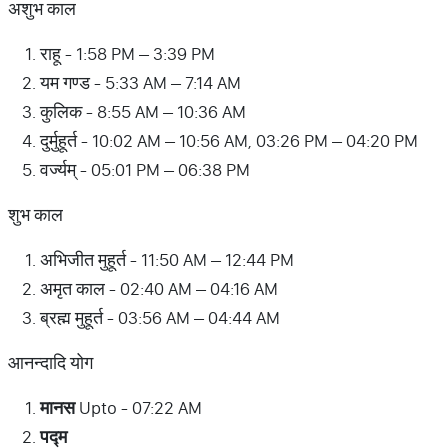
अशुभ काल
राहू - 1:58 PM – 3:39 PM
यम गण्ड - 5:33 AM – 7:14 AM
कुलिक - 8:55 AM – 10:36 AM
दुर्मुहूर्त - 10:02 AM – 10:56 AM, 03:26 PM – 04:20 PM
वर्ज्यम् - 05:01 PM – 06:38 PM
शुभ काल
अभिजीत मुहूर्त - 11:50 AM – 12:44 PM
अमृत काल - 02:40 AM – 04:16 AM
ब्रह्म मुहूर्त - 03:56 AM – 04:44 AM
आनन्दादि योग
मानस
Upto - 07:22 AM
पद्म