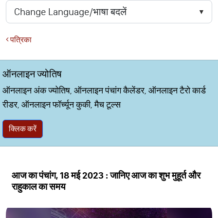
पत्रिका
ऑनलाइन ज्योतिष
ऑनलाइन अंक ज्योतिष, ऑनलाइन पंचांग कैलेंडर, ऑनलाइन टैरो कार्ड
रीडर, ऑनलाइन फॉर्च्यून कुकी, मैच टूल्स
क्लिक करें
आज का पंचांग, 18 मई 2023 : जानिए आज का शुभ मुहूर्त और
राहुकाल का समय