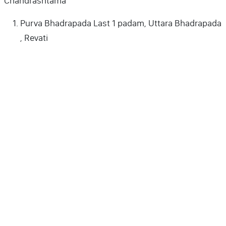
Chandrashtama
Purva Bhadrapada Last 1 padam, Uttara Bhadrapada
, Revati