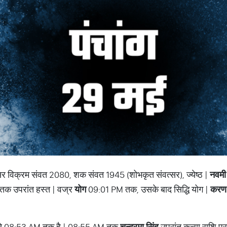
सर विक्रम संवत 2080, शक संवत 1945 (शोभकृत संवत्सर), ज्येष्ठ |
नवमी
 तक उपरांत हस्त | वज्र
योग
09:01 PM तक, उसके बाद सिद्धि योग |
करण
से 08:53 AM तक है | 08:55 AM तक
चन्द्रमा सिंह
उपरांत कन्या राशि पर