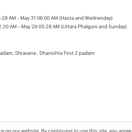
 31 05:28 AM - May 31 06:00 AM (Hasta and Wednesday)
 29 02:20 AM - May 29 05:28 AM (Uttara Phalguni and Sunday)
padam, Shravana , Dhanishta First 2 padam
 on our website. By continuing to use this site, you agree 