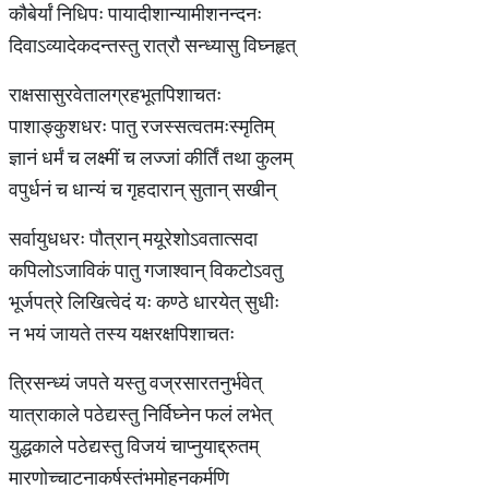
कौबेर्यां निधिपः पायादीशान्यामीशनन्दनः
दिवाऽव्यादेकदन्तस्तु रात्रौ सन्ध्यासु विघ्नहृत्
राक्षसासुरवेतालग्रहभूतपिशाचतः
पाशाङ्कुशधरः पातु रजस्सत्वतमःस्मृतिम्
ज्ञानं धर्मं च लक्ष्मीं च लज्जां कीर्तिं तथा कुलम्
वपुर्धनं च धान्यं च गृहदारान् सुतान् सखीन्
सर्वायुधधरः पौत्रान् मयूरेशोऽवतात्सदा
कपिलोऽजाविकं पातु गजाश्वान् विकटोऽवतु
भूर्जपत्रे लिखित्वेदं यः कण्ठे धारयेत् सुधीः
न भयं जायते तस्य यक्षरक्षपिशाचतः
त्रिसन्ध्यं जपते यस्तु वज्रसारतनुर्भवेत्
यात्राकाले पठेद्यस्तु निर्विघ्नेन फलं लभेत्
युद्धकाले पठेद्यस्तु विजयं चाप्नुयाद्द्रुतम्
मारणोच्चाटनाकर्षस्तंभमोहनकर्मणि