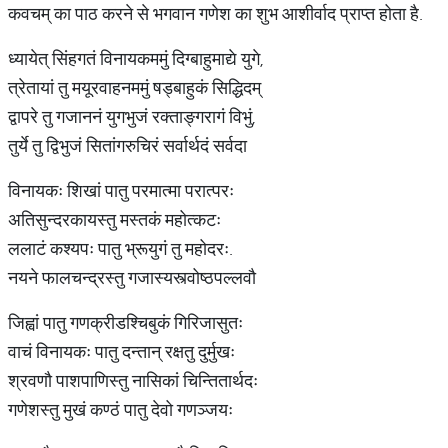
कवचम् का पाठ करने से भगवान गणेश का शुभ आशीर्वाद प्राप्त होता है.
ध्यायेत् सिंहगतं विनायकममुं दिग्बाहुमाद्ये युगे,
त्रेतायां तु मयूरवाहनममुं षड्बाहुकं सिद्धिदम्
द्वापरे तु गजाननं युगभुजं रक्ताङ्गरागं विभुं,
तुर्ये तु द्विभुजं सितांगरुचिरं सर्वार्थदं सर्वदा
विनायकः शिखां पातु परमात्मा परात्परः
अतिसुन्दरकायस्तु मस्तकं महोत्कटः
ललाटं कश्यपः पातु भ्रूयुगं तु महोदरः.
नयने फालचन्द्रस्तु गजास्यस्त्वोष्ठपल्लवौ
जिह्वां पातु गणक्रीडश्चिबुकं गिरिजासुतः
वाचं विनायकः पातु दन्तान् रक्षतु दुर्मुखः
श्रवणौ पाशपाणिस्तु नासिकां चिन्तितार्थदः
गणेशस्तु मुखं कण्ठं पातु देवो गणञ्जयः