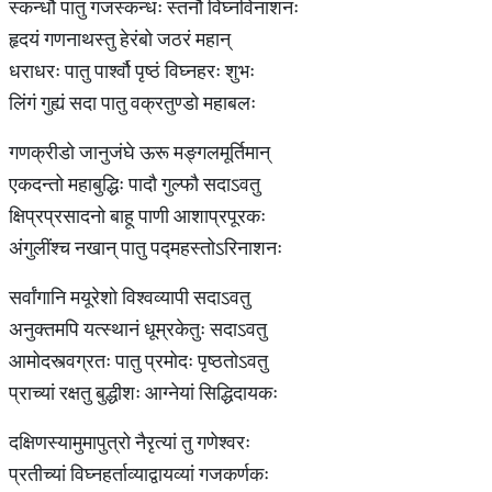
स्कन्धौ पातु गजस्कन्धः स्तनौ विघ्नविनाशनः
हृदयं गणनाथस्तु हेरंबो जठरं महान्
धराधरः पातु पार्श्वौ पृष्ठं विघ्नहरः शुभः
लिंगं गुह्यं सदा पातु वक्रतुण्डो महाबलः
गणक्रीडो जानुजंघे ऊरू मङ्गलमूर्तिमान्
एकदन्तो महाबुद्धिः पादौ गुल्फौ सदाऽवतु
क्षिप्रप्रसादनो बाहू पाणी आशाप्रपूरकः
अंगुलींश्च नखान् पातु पद्महस्तोऽरिनाशनः
सर्वांगानि मयूरेशो विश्वव्यापी सदाऽवतु
अनुक्तमपि यत्स्थानं धूम्रकेतुः सदाऽवतु
आमोदस्त्वग्रतः पातु प्रमोदः पृष्ठतोऽवतु
प्राच्यां रक्षतु बुद्धीशः आग्नेयां सिद्धिदायकः
दक्षिणस्यामुमापुत्रो नैरृत्यां तु गणेश्वरः
प्रतीच्यां विघ्नहर्ताव्याद्वायव्यां गजकर्णकः