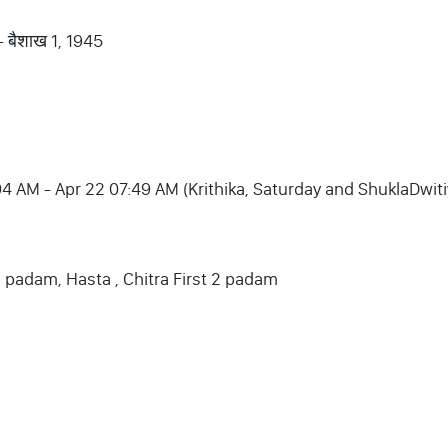
 - बैशाख 1, 1945
6:04 AM - Apr 22 07:49 AM (Krithika, Saturday and ShuklaDwiti
3 padam, Hasta , Chitra First 2 padam