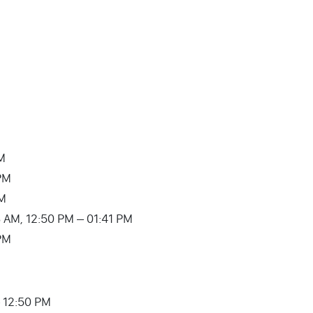
M
M
PM
 PM
AM
9:28 AM, 12:50 PM – 01:41 PM
 PM
 – 12:50 PM