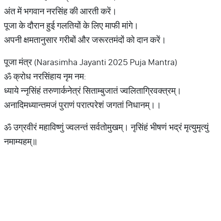
अंत में भगवान नरसिंह की आरती करें।
पूजा के दौरान हुई गलतियों के लिए माफी मांगे।
अपनी क्षमतानुसार गरीबों और जरूरतमंदों को दान करें।
पूजा मंत्र (Narasimha Jayanti 2025 Puja Mantra)
ॐ क्रोध नरसिंहाय नृम नम:
ध्याये न्नृसिंहं तरुणार्कनेत्रं सिताम्बुजातं ज्वलिताग्रिवक्त्रम्।
अनादिमध्यान्तमजं पुराणं परात्परेशं जगतां निधानम्।।
ॐ उग्रवीरं महाविष्णुं ज्वलन्तं सर्वतोमुखम्। नृसिंहं भीषणं भद्रं मृत्युमृत्युं
नमाम्यहम्॥