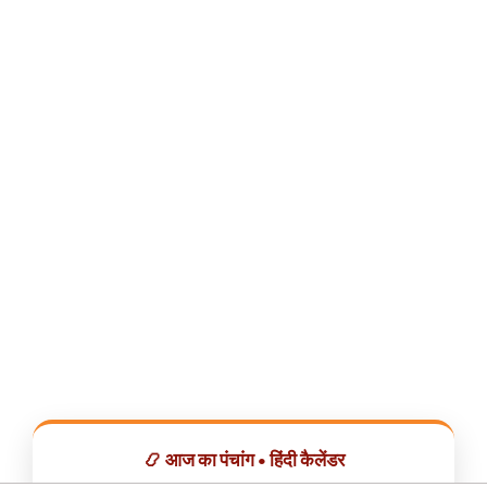
📿 आज का पंचांग • हिंदी कैलेंडर