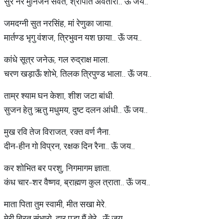
सुर नर मुनिजन सेवत, श्रीपति अवतारी.. ऊॅं जय..
जमदग्नी सुत नरसिंह, मां रेणुका जाया.
मार्तण्ड भृगु वंशज, त्रिभुवन यश छाया.. ऊॅं जय..
कांधे सूत्र जनेऊ, गल रुद्राक्ष माला.
चरण खड़ाऊँ शोभे, तिलक त्रिपुण्ड भाला.. ऊॅं जय..
ताम्र श्याम घन केशा, शीश जटा बांधी.
सुजन हेतु ऋतु मधुमय, दुष्ट दलन आंधी.. ऊॅं जय..
मुख रवि तेज विराजत, रक्त वर्ण नैना.
दीन-हीन गो विप्रन, रक्षक दिन रैना.. ऊॅं जय..
कर शोभित बर परशु, निगमागम ज्ञाता.
कंध चार-शर वैष्णव, ब्राह्मण कुल त्राता.. ऊॅं जय..
माता पिता तुम स्वामी, मीत सखा मेरे.
मेरी बिरत संभारो, द्वार पड़ा मैं तेरे.. ऊॅं जय..