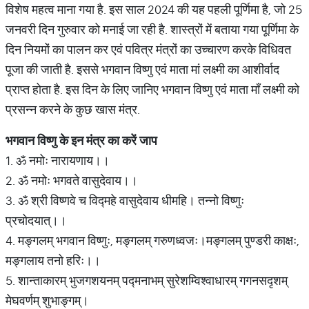
विशेष महत्व माना गया है. इस साल 2024 की यह पहली पूर्णिमा है, जो 25
जनवरी दिन गुरुवार को मनाई जा रही है. शास्त्रों में बताया गया पूर्णिमा के
दिन नियमों का पालन कर एवं पवित्र मंत्रों का उच्चारण करके विधिवत
पूजा की जाती है. इससे भगवान विष्णु एवं माता मां लक्ष्मी का आशीर्वाद
प्राप्त होता है. इस दिन के लिए जानिए भगवान विष्णु एवं माता माँ लक्ष्मी को
प्रसन्न करने के कुछ खास मंत्र.
भगवान
विष्णु
के
इन
मंत्र
का
करें
जाप
1. ॐ नमोः नारायणाय।।
2. ॐ नमोः भगवते वासुदेवाय।।
3. ॐ श्री विष्णवे च विद्महे वासुदेवाय धीमहि। तन्नो विष्णुः
प्रचोदयात्।।
4. मङ्गलम् भगवान विष्णुः, मङ्गलम् गरुणध्वजः।मङ्गलम् पुण्डरी काक्षः,
मङ्गलाय तनो हरिः।।
5. शान्ताकारम् भुजगशयनम् पद्मनाभम् सुरेशम्विश्वाधारम् गगनसदृशम्
मेघवर्णम् शुभाङ्गम्।