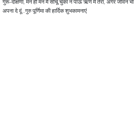
गुरू-दक्षिणा, मन ही मन मैं सोचूं,चुका न पाऊं ऋण मैं तेरा, अगर जीवन भी
अपना दे दूं…गुरु पूर्णिमा की हार्दिक शुभकामनाएं