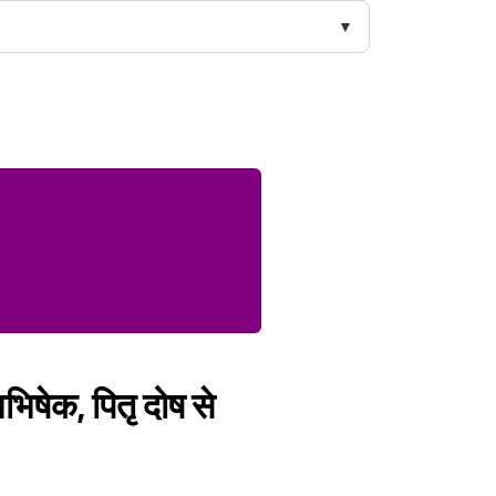
िषेक, पितृ दोष से