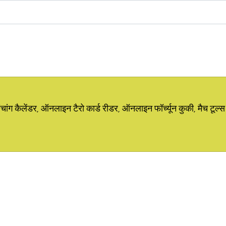
ग कैलेंडर, ऑनलाइन टैरो कार्ड रीडर, ऑनलाइन फॉर्च्यून कुकी, मैच टूल्स