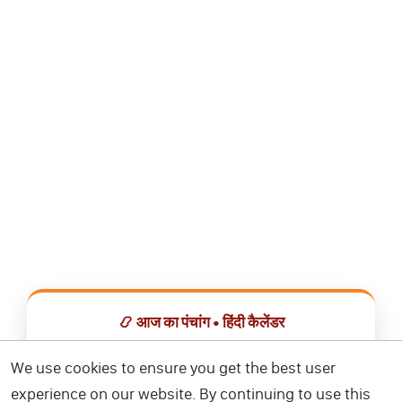
📿 आज का पंचांग • हिंदी कैलेंडर
सभी व्रत, त्योहार, शुभ मुहूर्त और राशिफल एक ही ऐप में देखें।
We use cookies to ensure you get the best user
experience on our website. By continuing to use this
📅 हिंदी कैलेंडर ऐप डाउनलोड करें