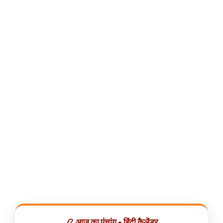
📿 आज का पंचांग • हिंदी कैलेंडर