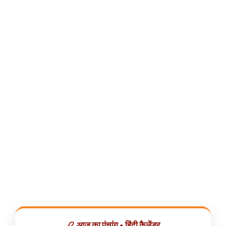
📿 आज का पंचांग • हिंदी कैलेंडर