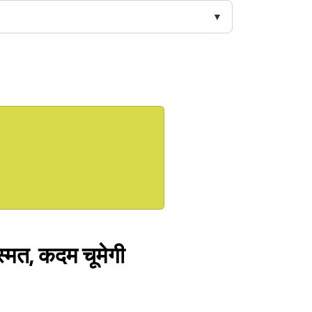
स्मत, कदम चूमेगी