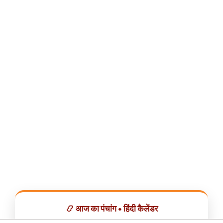
📿 आज का पंचांग • हिंदी कैलेंडर