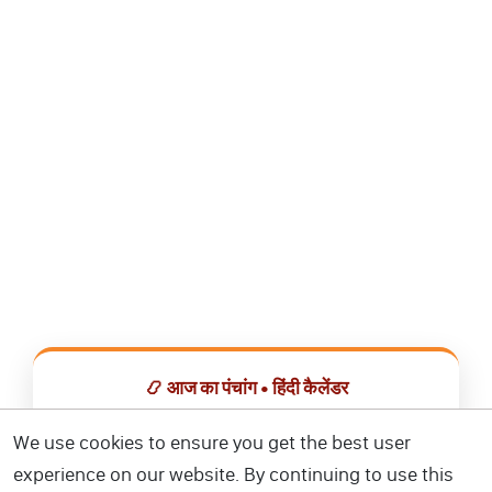
📿 आज का पंचांग • हिंदी कैलेंडर
सभी व्रत, त्योहार, शुभ मुहूर्त और राशिफल एक ही ऐप में देखें।
We use cookies to ensure you get the best user
experience on our website. By continuing to use this
📅 हिंदी कैलेंडर ऐप डाउनलोड करें