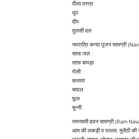
पीला वस्त्र
धूप
दीप
तुलसी दल
नवरात्रि कन्या पूजन सामग्री (N
साफ जल
साफ कपड़ा
रोली
कलावा
चावल
फूल
चुन्‍नी
रामनवमी हवन सामग्री (Ram N
आम की लकड़ी व पल्लव, मुलैठी की ज