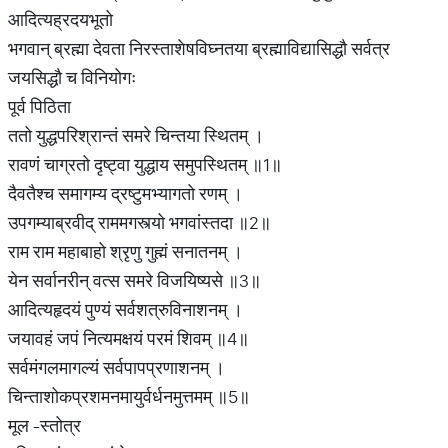
आदित्यह्रदयभूतो
भगवान् ब्रह्मा देवता निरस्ताशेषविघ्नतया ब्रह्माविद्यासिद्धौ सर्वत्र
जयसिद्धौ च विनियोगः
पूर्व पिठिता
ततो युद्धपरिश्रान्तं समरे चिन्तया स्थितम्‌ ।
रावणं चाग्रतो दृष्ट्वा युद्धाय समुपस्थितम्‌ ॥1॥
दैवतैश्च समागम्य द्रष्टुमभ्यागतो रणम्‌ ।
उपगम्याब्रवीद् राममगस्त्यो भगवांस्तदा ॥2॥
राम राम महाबाहो श्रृणु गुह्मं सनातनम्‌ ।
येन सर्वानरीन्‌ वत्स समरे विजयिष्यसे ॥3॥
आदित्यहृदयं पुण्यं सर्वशत्रुविनाशनम्‌ ।
जयावहं जपं नित्यमक्षयं परमं शिवम्‌ ॥4॥
सर्वमंगलमागल्यं सर्वपापप्रणाशनम्‌ ।
चिन्ताशोकप्रशमनमायुर्वर्धनमुत्तमम्‌ ॥5॥
मूल -स्तोत्र