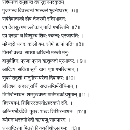
रश्मिमन्तं समुद्यन्तं देवासुरनमस्कृतम्‌ ।
पुजयस्व विवस्वन्तं भास्करं भुवनेश्वरम्‌ ॥6॥
सर्वदेवात्मको ह्येष तेजस्वी रश्मिभावन: ।
एष देवासुरगणांल्लोकान्‌ पाति गभस्तिभि: ॥7॥
एष ब्रह्मा च विष्णुश्च शिव: स्कन्द: प्रजापति: ।
महेन्द्रो धनद: कालो यम: सोमो ह्यापां पतिः ॥8॥
पितरो वसव: साध्या अश्विनौ मरुतो मनु: ।
वायुर्वहिन: प्रजा प्राण ऋतुकर्ता प्रभाकर: ॥9॥
आदित्य: सविता सूर्य: खग: पूषा गभस्तिमान्‌ ।
सुवर्णसदृशो भानुर्हिरण्यरेता दिवाकर: ॥10॥
हरिदश्व: सहस्त्रार्चि: सप्तसप्तिर्मरीचिमान्‌ ।
तिमिरोन्मथन: शम्भुस्त्वष्टा मार्तण्डकोंऽशुमान्‌ ॥11॥
हिरण्यगर्भ: शिशिरस्तपनोऽहस्करो रवि: ।
अग्निगर्भोऽदिते: पुत्रः शंखः शिशिरनाशन: ॥12॥
व्योमनाथस्तमोभेदी ऋग्यजु:सामपारग: ।
घनवृष्टिरपां मित्रो विन्ध्यवीथीप्लवंगमः ॥13॥