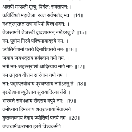
आतपी मण्डली मृत्यु: पिगंल: सर्वतापन:।
कविर्विश्वो महातेजा: रक्त:सर्वभवोद् भव: ॥14॥
नक्षत्रग्रहताराणामधिपो विश्वभावन: ।
तेजसामपि तेजस्वी द्वादशात्मन्‌ नमोऽस्तु ते ॥15॥
नम: पूर्वाय गिरये पश्चिमायाद्रये नम: ।
ज्योतिर्गणानां पतये दिनाधिपतये नम: ॥16॥
जयाय जयभद्राय हर्यश्वाय नमो नम: ।
नमो नम: सहस्त्रांशो आदित्याय नमो नम: ॥17॥
नम उग्राय वीराय सारंगाय नमो नम: ।
नम: पद्मप्रबोधाय प्रचण्डाय नमोऽस्तु ते ॥18॥
ब्रह्मेशानाच्युतेशाय सुरायादित्यवर्चसे ।
भास्वते सर्वभक्षाय रौद्राय वपुषे नम: ॥19॥
तमोघ्नाय हिमघ्नाय शत्रुघ्नायामितात्मने ।
कृतघ्नघ्नाय देवाय ज्योतिषां पतये नम: ॥20॥
तप्तचामीकराभाय हरये विश्वकर्मणे ।