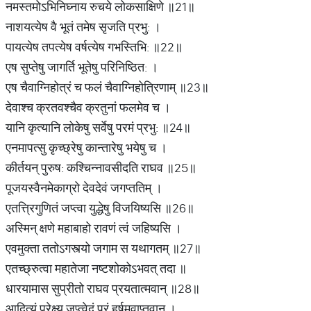
नमस्तमोऽभिनिघ्नाय रुचये लोकसाक्षिणे ॥21॥
नाशयत्येष वै भूतं तमेष सृजति प्रभु: ।
पायत्येष तपत्येष वर्षत्येष गभस्तिभि: ॥22॥
एष सुप्तेषु जागर्ति भूतेषु परिनिष्ठित: ।
एष चैवाग्निहोत्रं च फलं चैवाग्निहोत्रिणाम्‌ ॥23॥
देवाश्च क्रतवश्चैव क्रतुनां फलमेव च ।
यानि कृत्यानि लोकेषु सर्वेषु परमं प्रभु: ॥24॥
एनमापत्सु कृच्छ्रेषु कान्तारेषु भयेषु च ।
कीर्तयन्‌ पुरुष: कश्चिन्नावसीदति राघव ॥25॥
पूजयस्वैनमेकाग्रो देवदेवं जगप्ततिम्‌ ।
एतत्त्रिगुणितं जप्त्वा युद्धेषु विजयिष्यसि ॥26॥
अस्मिन्‌ क्षणे महाबाहो रावणं त्वं जहिष्यसि ।
एवमुक्ता ततोऽगस्त्यो जगाम स यथागतम्‌ ॥27॥
एतच्छ्रुत्वा महातेजा नष्टशोकोऽभवत्‌ तदा ॥
धारयामास सुप्रीतो राघव प्रयतात्मवान्‌ ॥28॥
आदित्यं प्रेक्ष्य जप्त्वेदं परं हर्षमवाप्तवान्‌ ।