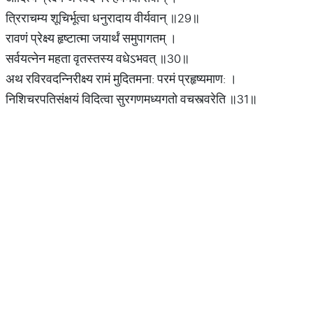
त्रिराचम्य शूचिर्भूत्वा धनुरादाय वीर्यवान्‌ ॥29॥
रावणं प्रेक्ष्य हृष्टात्मा जयार्थं समुपागतम्‌ ।
सर्वयत्नेन महता वृतस्तस्य वधेऽभवत्‌ ॥30॥
अथ रविरवदन्निरीक्ष्य रामं मुदितमना: परमं प्रहृष्यमाण: ।
निशिचरपतिसंक्षयं विदित्वा सुरगणमध्यगतो वचस्त्वरेति ॥31॥