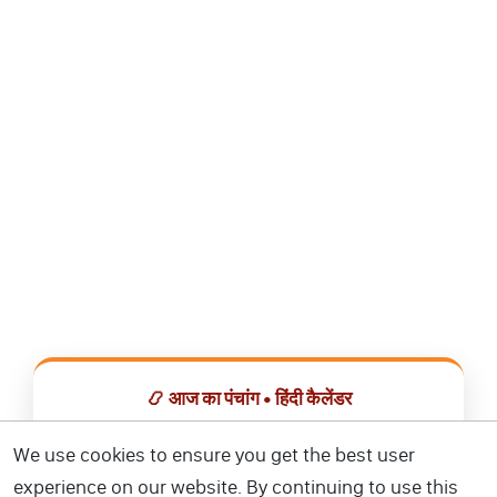
📿 आज का पंचांग • हिंदी कैलेंडर
सभी व्रत, त्योहार, शुभ मुहूर्त और राशिफल एक ही ऐप में देखें।
We use cookies to ensure you get the best user
experience on our website. By continuing to use this
📅 हिंदी कैलेंडर ऐप डाउनलोड करें