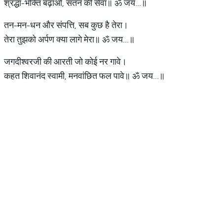
श्रद्धा-भक्ति बढ़ाओ, संतन की सेवा॥ ॐ जय...॥
तन-मन-धन और संपत्ति, सब कुछ है तेरा।
तेरा तुझको अर्पण क्या लागे मेरा॥ ॐ जय...॥
जगदीश्वरजी की आरती जो कोई नर गावे।
कहत शिवानंद स्वामी, मनवांछित फल पावे॥ ॐ जय...॥