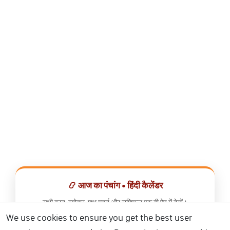
📿 आज का पंचांग • हिंदी कैलेंडर
सभी व्रत, त्योहार, शुभ मुहूर्त और राशिफल एक ही ऐप में देखें।
We use cookies to ensure you get the best user
📅 हिंदी कैलेंडर ऐप डाउनलोड करें