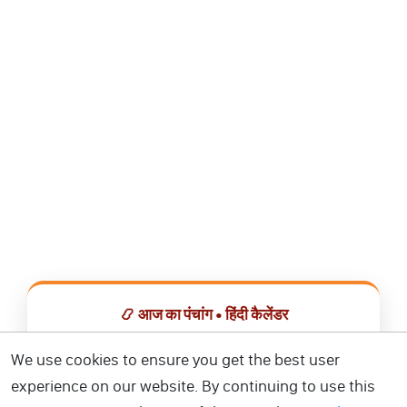
📿 आज का पंचांग • हिंदी कैलेंडर
सभी व्रत, त्योहार, शुभ मुहूर्त और राशिफल एक ही ऐप में देखें।
We use cookies to ensure you get the best user
experience on our website. By continuing to use this
📅 हिंदी कैलेंडर ऐप डाउनलोड करें