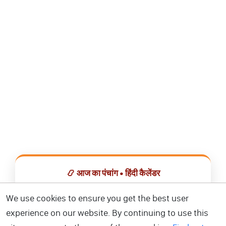
📿 आज का पंचांग • हिंदी कैलेंडर
सभी व्रत, त्योहार, शुभ मुहूर्त और राशिफल एक ही ऐप में देखें।
We use cookies to ensure you get the best user
experience on our website. By continuing to use this
📅 हिंदी कैलेंडर ऐप डाउनलोड करें